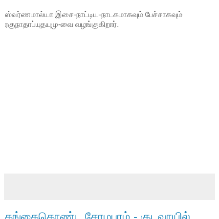
ஸ்வர்ணமால்யா இசை-நாட்டிய-நாடகமாகவும் பேச்சாகவும்
ரகுநாதாப்யுதயுமு-வை வழங்குகிறார்.
கங்கைகொண்ட சோழபுரம் - குடவாயில்