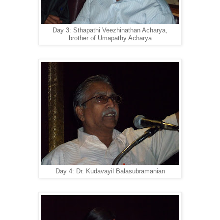
Day 3: Sthapathi Veezhinathan Acharya,
brother of Umapathy Acharya
Day 4: Dr. Kudavayil Balasubramanian