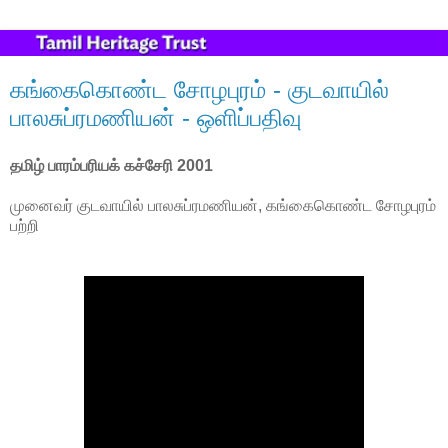
கங்கைகொண்ட சோழபுரம் - குடவாயில்
பாலசுப்ரமணியன் - ஒளிப்பதிவு
தமிழ் பாரம்பரியக் கச்சேரி 2001
முனைவர் குடவாயில் பாலசுப்ரமணியன், கங்கைகொண்ட சோழபுரம்
பற்றி