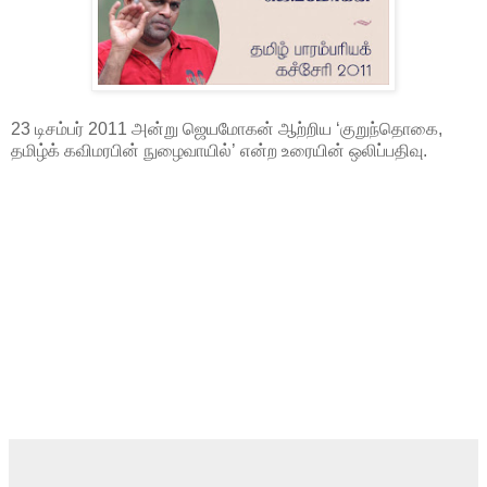
23 டிசம்பர் 2011 அன்று ஜெயமோகன் ஆற்றிய ‘குறுந்தொகை,
தமிழ்க் கவிமரபின் நுழைவாயில்’ என்ற உரையின் ஒலிப்பதிவு.