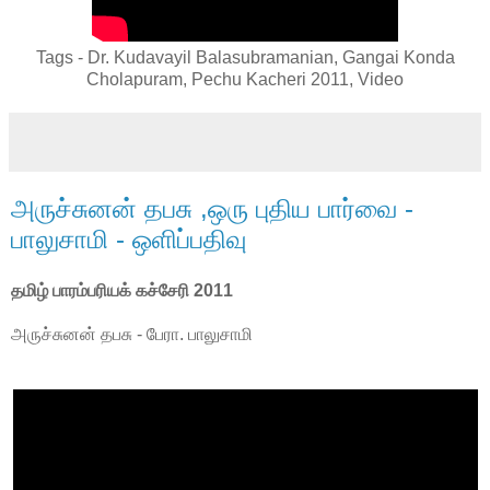
Tags - Dr. Kudavayil Balasubramanian, Gangai Konda
Cholapuram, Pechu Kacheri 2011, Video
அருச்சுனன் தபசு ,ஒரு புதிய பார்வை -
பாலுசாமி - ஒளிப்பதிவு
தமிழ் பாரம்பரியக் கச்சேரி 2011
அருச்சுனன் தபசு - பேரா. பாலுசாமி