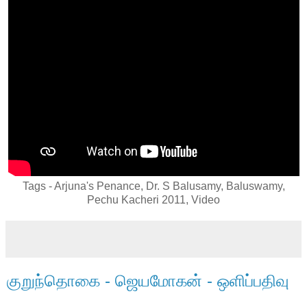
Tags - Arjuna's Penance, Dr. S Balusamy, Baluswamy,
Pechu Kacheri 2011, Video
குறுந்தொகை - ஜெயமோகன் - ஒளிப்பதிவு