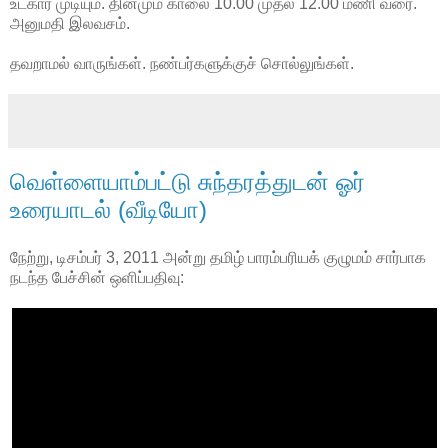
உட்கார முடியும். தினமும் காலை 10.00 முதல் 12.00 மணி வரை.
அனுமதி இலவசம்.
தவறாமல் வாருங்கள். நண்பர்களுக்குச் சொல்லுங்கள்.
வெள்ளையாம்பட்டு சுந்தரத்துடன் ஓர்
உரையாடல் (வீடியோ)
நேற்று, டிசம்பர் 3, 2011 அன்று தமிழ் பாரம்பரியக் குழுமம் சார்பாக
நடந்த பேச்சின் ஒளிப்பதிவு: