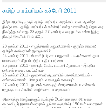
தமிழ் பாரம்பரியக் கச்சேரி 2011
இந்த ஆண்டு முதல் தமிழ் பாரம்பரிய அறக்கட்டளை, ஆண்டு
நிகழ்வாக, ‘தமிழ் பாரம்பரியக் கச்சேரி’ என்ற உரைவீச்சுத் தொடரை
நிகழ்த்த உள்ளது. 23 முதல் 27 டிசம்பர் வரை நடக்க உள்ள இந்த
நிகழ்ச்சிகளின் நிரல் கீழே.
23 டிசம்பர் 2011 - எழுத்தாளர் ஜெயமோகன் - குறுந்தொகை:
தமிழ்க் கவிமரபின் நுழைவாயில்
24 டிசம்பர் 2011 - பேராசிரியர் சா. பாலுசாமி - அருச்சுனன் தபசு:
மாமல்லபுரம் சிற்பம் பற்றிய புதிய பார்வை
25 டிசம்பர் 2011 - ஸ்தபதி கே.பி. உமாபதி ஆசார்யா - இந்திய
புனிதக் கலைப் பாரம்பரியம்
26 டிசம்பர் 2011 - முனைவர் குடவாயில் பாலசுப்ரமணியம் -
கங்கைகொண்ட சோழபுரம்: வரலாறும் கலையும்
27 டிசம்பர் 2011 - நடனக் கலைஞர் ஸ்வர்ணமால்யா கணேஷ் -
ரகுநாத நாயக்கரின் வாழ்க்கை - யக்ஷகானம்
அனைத்து நிகழ்வுகளும் நடக்கும் இடம்: ராகசுதா அரங்கம்,
மைலாப்பூர் (நாகேஸ்வர ராவ் பூங்கா அருகில்). 150 பேர் வரைதான்