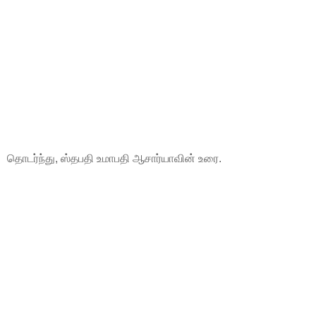
தொடர்ந்து, ஸ்தபதி உமாபதி ஆசார்யாவின் உரை.