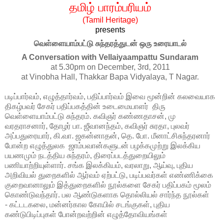
தமிழ்
பாரம்பரியம்
(Tamil Heritage)
presents
வெள்ளையாம்பட்டு சுந்தரத்துடன் ஒரு உரையாடல்
A Conversation with
Vellaiyaampattu Sundaram
at 5.30pm on December, 3rd, 2011
at Vinobha Hall, Thakkar Bapa Vidyalaya, T Nagar.
படிப்பார்வம், எழுத்தார்வம், பதிப்பார்வம் இவை மூன்றின் கலவையாக
திகழ்பவர் சேகர் பதிப்பகத்தின் உடைமையாளர் திரு
வெள்ளையாம்பட்டு சுந்தரம். கவிஞர் கண்ணதாசன், மு
வரதராசனார், தோழர் பா. ஜீவானந்தம், கவிஞர் சுரதா, புலவர்
அப்பதுரையார், கி.வா. ஜகன்னாதன், தெ. போ. மீனாட்சிசுந்தரனார்
போன்ற எழுத்துலக ஜாம்பவான்களுடன் பழக்கமுற்று இலக்கிய
பயணமும் நடத்திய சுந்தரம், திரைப்படத்துறையிலும்
பணியாற்றியுள்ளார். சங்க இலக்கியம், வரலாறு, ஆய்வு, புதிய
அறிவியல் துறைகளில் ஆர்வம் ஏற்பட்டு, படிப்பவர்கள் எண்ணிக்கை
குறைவானாலும் இத்துறைகளில் நூல்களை சேகர் பதிப்பகம் மூலம்
கொண்டுவந்தார். பல ஆண்டுகளாக தொல்லியல் சார்ந்த நூல்கள்
- கட்டடகலை, மன்னர்கால கோயில் சடங்குகள், புதிய
கண்டுபிடிப்புகள் போன்றவற்றின் எழுத்தோவியங்கள்