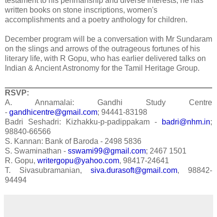
testament to his penmanship and diverse interests, he has
written books on stone inscriptions, women's
accomplishments and a poetry anthology for children.
December program will be a conversation with Mr Sundaram
on the slings and arrows of the outrageous fortunes of his
literary life, with R Gopu, who has earlier delivered talks on
Indian & Ancient Astronomy for the Tamil Heritage Group.
RSVP:
A. Annamalai: Gandhi Study Centre
-
gandhicentre@gmail.com
; 94441-83198
Badri Seshadri: Kizhakku-p-padippakam -
badri@nhm.in
;
98840-66566
S. Kannan: Bank of Baroda - 2498 5836
S. Swaminathan -
sswami99@gmail.com
; 2467 1501
R. Gopu,
writergopu@yahoo.com
, 98417-24641
T. Sivasubramanian,
siva.durasoft@gmail.com
, 98842-
94494