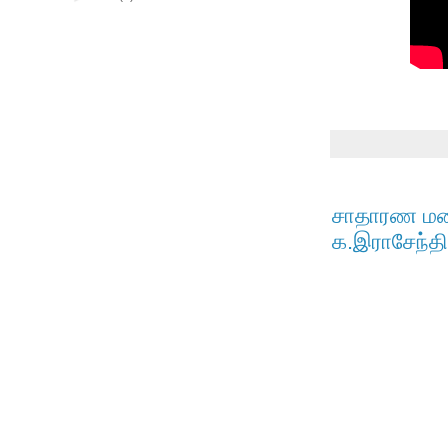
சாதாரண மனி
க.இராசேந்தி