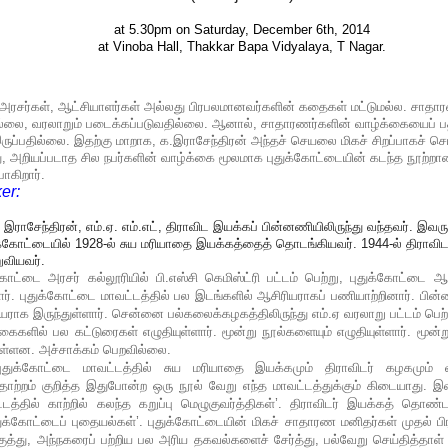
at 5.30pm on Saturday, December 6th, 2014
at Vinoba Hall, Thakkar Bapa Vidyalaya, T Nagar.
அரசர்கள், ஆட்சியாளர்கள் அல்லது பிரபலமானவர்களின் கதைகள் மட்டுமல்ல. சாதார
ல்லை, வரலாறும் படைக்கப்படுவதில்லை. ஆனால், சாதாரணர்களின் வாழ்க்கையைப் பத
இருப்பதில்லை. இதற்கு மாறாக, க.இராசேந்திரன் அந்தச் செயலை மிகச் சிறப்பாகச் செய
அறியப்படாத சில நபர்களின் வாழ்க்கை மூலமாக புதுக்கோட்டையின் கடந்த நூற்றாண்
ோகிறார்.
er:
க. இராசேந்திரன், எம்.ஏ. எம்.எட், திராவிட இயக்கப் பின்னணியிலிருந்து வந்தவர். 
ுக்கோட்டையில் 1928-ல் சுய மரியாதை இயக்கத்தைத் தொடங்கியவர். 1944-ல் திராவ
ுவியவர்.
கோட்டை அரசர் கல்லூரியில் பி.எஸ்சி கெமிஸ்ட்ரி பட்டம் பெற்று, புதுக்கோட்டை ஆசிர
ன்றார். புதுக்கோட்டை மாவட்டத்தில் பல இடங்களில் ஆசிரியராகப் பணியாற்றினார். பின
யராக இருந்துள்ளார். சென்னை பல்கலைக்கழகத்திலிருந்து எம்.ஏ வரலாறு பட்டம் பெற்ற
ிகைகளில் பல கட்டுரைகள் எழுதியுள்ளார். மூன்று நூல்களையும் எழுதியுள்ளார். மூன
உள்ளன. அச்சாக்கம் பெறவில்லை.
புதுக்கோட்டை மாவட்டத்தில் சுய மரியாதை இயக்கமும் திராவிடர் கழகமும்
தோற்றம் குறித்த இதுபோன்ற ஒரு நூல் வேறு எந்த மாவட்டத்துக்கும் கிடையாது.
்டத்தில் காற்றில் கலந்த கறுப்பு மெழுகுவர்த்திகள்’. திராவிடர் இயக்கத் தொண்
ுதுக்கோட்டைப் புதையல்கள்’. புதுக்கோட்டையின் மிகச் சாதாரண மனிதர்கள் முதல்
்து, அந்நகரைப் பற்றிய பல அரிய தகவல்களைச் சேர்த்து, பல்வேறு செய்தித்தாள