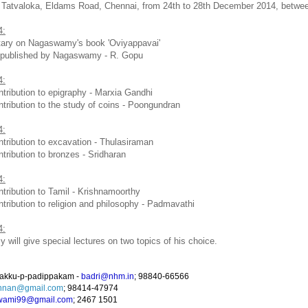
at Tatvaloka, Eldams Road, Chennai, from 24th to 28th December 2014, betwe
4:
ry on Nagaswamy's book 'Oviyappavai'
ublished by Nagaswamy - R. Gopu
4:
bution to epigraphy - Marxia Gandhi
bution to the study of coins - Poongundran
4:
bution to excavation - Thulasiraman
bution to bronzes - Sridharan
4:
bution to Tamil - Krishnamoorthy
bution to religion and philosophy - Padmavathi
4:
ll give special lectures on two topics of his choice.
zhakku-p-padippakam -
badri@nhm.in
; 98840-66566
nnan@gmail.com
; 98414-47974
wami99@gmail.com
; 2467 1501