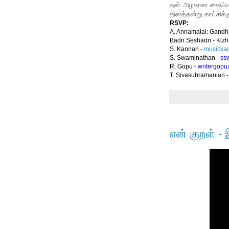
தன் அழகான கையெழுத்
தினத்தன்று காட்சிக்கு
RSVP:
A. Annamalai: Gandhi
Badri Seshadri - Ki
S. Kannan -
musicka
S. Swaminathan -
ss
R. Gopu -
writergop
T. Sivasubramanian 
என் குறள் 