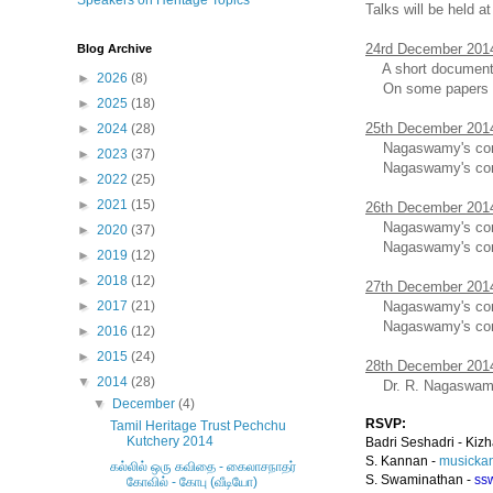
Speakers on Heritage Topics
Talks will be held 
24rd December 201
Blog Archive
A short documenta
►
2026
(8)
On some papers p
►
2025
(18)
25th December 201
►
2024
(28)
Nagaswamy's contri
►
2023
(37)
Nagaswamy's contri
►
2022
(25)
►
2021
(15)
26th December 201
Nagaswamy's contri
►
2020
(37)
Nagaswamy's contri
►
2019
(12)
►
2018
(12)
27th December 201
Nagaswamy's contri
►
2017
(21)
Nagaswamy's contri
►
2016
(12)
►
2015
(24)
28th December 201
▼
2014
(28)
Dr. R. Nagaswamy wi
▼
December
(4)
RSVP:
Tamil Heritage Trust Pechchu
Kutchery 2014
Badri Seshadri - Ki
S. Kannan -
musicka
கல்லில் ஒரு கவிதை - கைலாசநாதர்
S. Swaminathan -
ss
கோவில் - கோபு (வீடியோ)