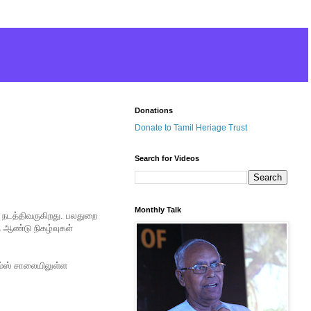
Donations
Donate to Tamil Heriage Trust
Search for Videos
Monthly Talk
யை நடத்திவருகிறது. பலதுறை
த ஆண்டு நிகழ்வுகள்
ம்ஸ் சாலையிலுள்ள