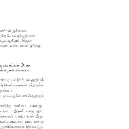
ணர்கள் இல்லாமல்
ிவு செய்வதற்குத்தான்
்துவருகிறார். இந்தச்
டின் வரலாற்றைக் குறித்து
இவருடைய தந்தை இராம.
ிடக் கழகக் கிளையை
ியர் பயிற்சிக் கல்லூரியில்
்னர் சென்னையைச் சுற்றியுள்ள
ுள்ளார்.
்று நூல்களுமே கையெழுத்துப்
 வளர்ந்த உண்மை வரலாறு’.
 இவருடைய இரண்டாவது நூல்,
டர்களைப் பற்றிய நூல் இது.
 பிரபலமானவர்கள் வரை பலரது
் துண்டுகளையும் இணைத்து,