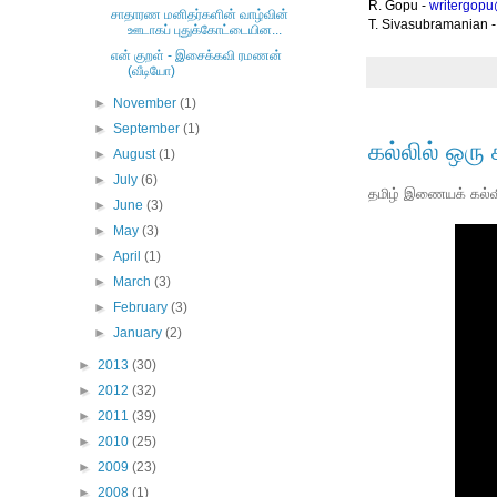
R. Gopu -
writergop
சாதாரண மனிதர்களின் வாழ்வின்
T. Sivasubramanian 
ஊடாகப் புதுக்கோட்டையின...
என் குறள் - இசைக்கவி ரமணன்
(வீடியோ)
►
November
(1)
►
September
(1)
கல்லில் ஒரு
►
August
(1)
►
July
(6)
தமிழ் இணையக் கல்வி
►
June
(3)
►
May
(3)
►
April
(1)
►
March
(3)
►
February
(3)
►
January
(2)
►
2013
(30)
►
2012
(32)
►
2011
(39)
►
2010
(25)
►
2009
(23)
►
2008
(1)