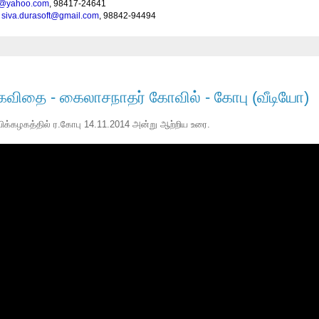
u@yahoo.com
, 98417-24641
-
siva.durasoft@gmail.com
, 98842-94494
 கவிதை - கைலாசநாதர் கோவில் - கோபு (வீடியோ)
க்கழகத்தில் ர.கோபு 14.11.2014 அன்று ஆற்றிய உரை.