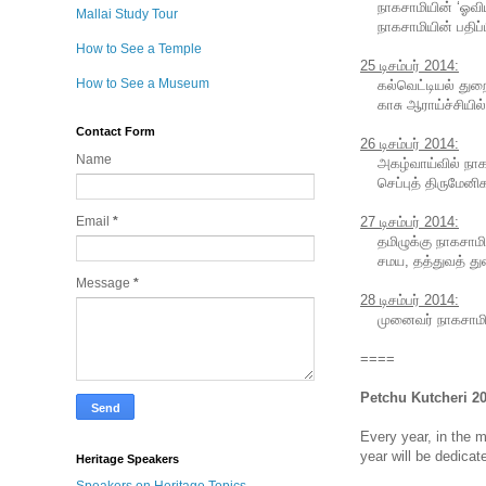
நாகசாமியின் ‘ஓவிய
Mallai Study Tour
நாகசாமியின் பதிப்பிக
How to See a Temple
25 டிசம்பர் 2014:
How to See a Museum
கல்வெட்டியல் துறையில
காசு ஆராய்ச்சியில் ந
Contact Form
26 டிசம்பர் 2014:
Name
அகழ்வாய்வில் நாகசா
செப்புத் திருமேனிகள்
27 டிசம்பர் 2014:
Email
*
தமிழுக்கு நாகசாமியி
சமய, தத்துவத் துறை
Message
*
28 டிசம்பர் 2014:
முனைவர் நாகசாமி அவ
====
Petchu Kutcheri 2
Every year, in the m
year will be dedicat
Heritage Speakers