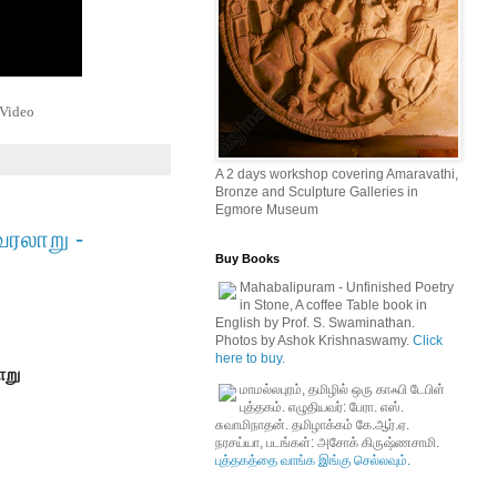
 Video
A 2 days workshop covering Amaravathi,
Bronze and Sculpture Galleries in
Egmore Museum
வரலாறு -
Buy Books
Mahabalipuram - Unfinished Poetry
in Stone, A coffee Table book in
English by Prof. S. Swaminathan.
Photos by Ashok Krishnaswamy.
Click
here to buy.
ாறு
மாமல்லபுரம், தமிழில் ஒரு காஃபி டேபிள்
புத்தகம். எழுதியவர்: பேரா. எஸ்.
சுவாமிநாதன். தமிழாக்கம் கே.ஆர்.ஏ.
நரசய்யா, படங்கள்: அசோக் கிருஷ்ணசாமி.
புத்தகத்தை வாங்க இங்கு செல்லவும்.