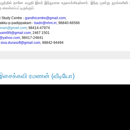
தில் தானே எழுதி இவர் இந்நூலை உருவாக்கியுள்ளார். இந்த மூன்று நூல்களின் 
 வைக்கப்பட்டிருக்கும்.
 Study Centre -
gandhicentre@gmail.com
;
zhakku-p-padippakam -
badri@nhm.in
; 98840-66566
nnan@gmail.com
; 98414-47974
wami99@gmail.com
; 2467 1501
u@yahoo.com
, 98417-24641
-
siva.durasoft@gmail.com
, 98842-94494
- இசைக்கவி ரமணன் (வீடியோ)