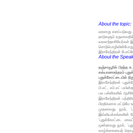
About the topic:
வரலாறு எனப்படுவது 
நாடுகளும் உருவாவதி
வரலாற்றாசிரியர்கள் 
சொற்பொழிவின்போது, 
இராசேந்திரன் பேசப்ப
About the Speak
தஞ்சாவூரில் பிறந்த 
கல்யாணசுந்தரம் புத
புதுக்கோட்டையில் நிற
இராசேந்திரன் புதுக்
பி.எட், எம்.எட் பயி
பல பள்ளிகளில் ஆசிரி
இராசேந்திரன் பத்திர
பிரதிகளாக மட்டுமே 
முதலாவது நூல், ‘
இவ்வியக்கங்களின் 
‘புதுக்கோட்டை மாவட
மூன்றாவது நூல், ‘ப
வாழ்க்கையைத் தொகுத