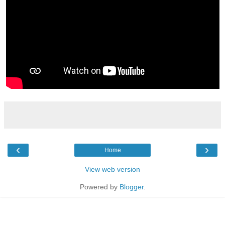
‹
›
Home
View web version
Powered by
Blogger
.