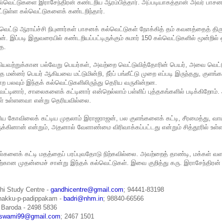
கல்வெட்டுகளை இராசேந்திரன் கண்டறிய ஆரம்பித்தார். அப்படியாகத்தான் அவர் பாசன
்டுள்ள கல்வெட்டுகளைக் கண்டறிந்தார்.
வெட்டு ஆராய்ச்சி நிபுணர்கள் பாசனக் கல்வெட்டுகள் நோக்கித் தம் கவனத்தைத் திரு
். இப்படி இதுவரையில் கண்டறியப்பட்டிருக்கும் சுமார் 150 கல்வெட்டுகளில் மூன்றில்
ே.
கியவற்றுக்கான பல்வேறு பெயர்கள், அவற்றை வெட்டுவித்தோரின் பெயர், அவை வெட்டு
 மன்னர் பெயர் ஆகியவை மட்டுமின்றி, நீர்ப் பங்கீட்டு முறை எப்படி இருந்தது, குளங்
ற பலவும் இந்தக் கல்வெட்டுகளிலிருந்து தெரிய வருகின்றன.
்டினார், சாலைகளைக் கட்டினார் என்றெல்லாம் பள்ளிப் புத்தகங்களில் படிக்கிறோம்
ள் உள்ளனவா என்று தெரியவில்லை.
ய கோவிலைக் கட்டிய முதலாம் இராஜராஜன், பல குளங்களைக் கட்டி, சீரமைத்து, வாய்
ருக்கினான் என்றும், அதனால் வேளாண்மை விரிவாக்கப்பட்டது என்றும் சித்தூரில் உள்
ல்களைக் கட்டி மதத்தைப் பரப்புவதோடு நிற்கவில்லை. அவற்றைத் தாண்டி, மக்கள்
்கான முதன்மைச் சான்று இந்தக் கல்வெட்டுகள். இவை குறித்து கரு. இராசேந்திரன் வ
hi Study Centre -
gandhicentre@gmail.com
; 94441-83198
zhakku-p-padippakam -
badri@nhm.in
; 98840-66566
 Baroda - 2498 5836
swami99@gmail.com
; 2467 1501