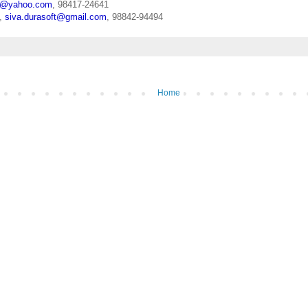
pu@yahoo.com
, 98417-24641
n,
siva.durasoft@gmail.com
, 98842-94494
Home