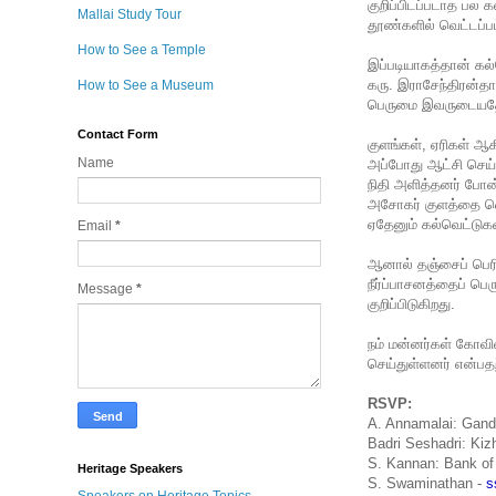
குறிப்பிடப்படாத பல 
Mallai Study Tour
தூண்களில் வெட்டப்பட
How to See a Temple
இப்படியாகத்தான் கல்
கரு. இராசேந்திரன்தான
How to See a Museum
பெருமை இவருடையத
Contact Form
குளங்கள், ஏரிகள் ஆ
Name
அப்போது ஆட்சி செய்த
நிதி அளித்தனர் போன்
அசோகர் குளத்தை வெட
ஏதேனும் கல்வெட்டுக
Email
*
ஆனால் தஞ்சைப் பெரி
நீர்ப்பாசனத்தைப் பெ
Message
*
குறிப்பிடுகிறது.
நம் மன்னர்கள் கோவி
செய்துள்ளனர் என்பதற
RSVP:
A. Annamalai: Gand
Badri Seshadri: Ki
S. Kannan: Bank of
Heritage Speakers
S. Swaminathan -
s