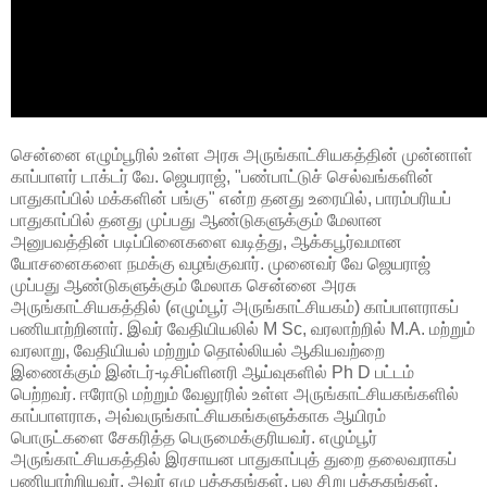
சென்னை எழும்பூரில் உள்ள அரசு அருங்காட்சியகத்தின் முன்னாள்
காப்பாளர் டாக்டர் வே. ஜெயராஜ், "பண்பாட்டுச் செல்வங்களின்
பாதுகாப்பில் மக்களின் பங்கு" என்ற தனது உரையில், பாரம்பரியப்
பாதுகாப்பில் தனது முப்பது ஆண்டுகளுக்கும் மேலான
அனுபவத்தின் படிப்பினைகளை வடித்து, ஆக்கபூர்வமான
யோசனைகளை நமக்கு வழங்குவார். முனைவர் வே ஜெயராஜ்
முப்பது ஆண்டுகளுக்கும் மேலாக சென்னை அரசு
அருங்காட்சியகத்தில் (எழும்பூர் அருங்காட்சியகம்) காப்பாளராகப்
பணியாற்றினார். இவர் வேதியியலில் M Sc, வரலாற்றில் M.A. மற்றும்
வரலாறு, வேதியியல் மற்றும் தொல்லியல் ஆகியவற்றை
இணைக்கும் இன்டர்-டிசிப்ளினரி ஆய்வுகளில் Ph D பட்டம்
பெற்றவர். ஈரோடு மற்றும் வேலூரில் உள்ள அருங்காட்சியகங்களில்
காப்பாளராக, அவ்வருங்காட்சியகங்களுக்காக ஆயிரம்
பொருட்களை சேகரித்த பெருமைக்குரியவர். எழும்பூர்
அருங்காட்சியகத்தில் இரசாயன பாதுகாப்புத் துறை தலைவராகப்
பணியாற்றியவர். அவர் ஏழு புத்தகங்கள், பல சிறு புத்தகங்கள்,