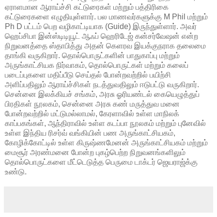
ஏராளமான ஆராய்ச்சி கட்டுரைகள் மற்றும் பத்திரிகை
கட்டுரைகளை எழுதியுள்ளார். பல மாணவர்களுக்கு M Phil மற்றும்
Ph D பட்டம் பெற வழிகாட்டியாக (Guide) இருந்துள்ளார். அவர்
ஹெப்சிபா இன்ஸ்டிடியூட் ஆஃப் ஹெரிடேஜ் கன்சர்வேஷன் என்ற
நிறுவனத்தை ஸ்தாபித்து அதன் கெளரவ இயக்குநராக தலைமை
தாங்கி வருகிறார். தொல்பொருட்களின் பாதுகாப்பு மற்றும்
அருங்காட்சியக நிர்வாகம், தொல்பொருட்கள் மற்றும் கலைப்
படைப்புகளை மதிப்பீடு செய்தல் போன்றவற்றில் பயிற்சி
அளிப்பதிலும் ஆராய்ச்சிகள் நடத்துவதிலும் ஈடுபட்டு வருகிறார்.
சென்னை இலக்கியச் சங்கம், அரசு ஓரியண்டல் கையெழுத்துப்
பிரதிகள் நூலகம், சென்னை அரசு கண் மருத்துவ மனை
போன்றவற்றில் மட்டுமல்லாமல், கேரளாவில் உள்ள மாநிலக்
காப்பகங்கள், ஆந்திராவில் உள்ள கடப்பா நூலகம் மற்றும் புனேவில்
உள்ள இந்திய ரிசர்வ் வங்கியின் பண அருங்காட்சியகம்,
கோழிக்கோட்டில் உள்ள கிருஷ்ணமேனன் அருங்காட்சியகம் மற்றும்
மைசூர் அரண்மனை போன்ற புகழ்பெற்ற நிறுவனங்களிலும்
தொல்பொருட்களை மீட்டெடுத்த பெருமை டாக்டர் ஜெயராஜ்க்கு
உண்டு.