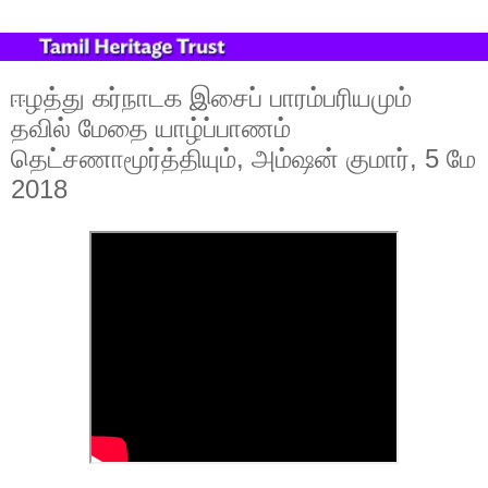
ஈழத்து கர்நாடக இசைப் பாரம்பரியமும்
தவில் மேதை யாழ்ப்பாணம்
தெட்சணாமூர்த்தியும், அம்ஷன் குமார், 5 மே
2018