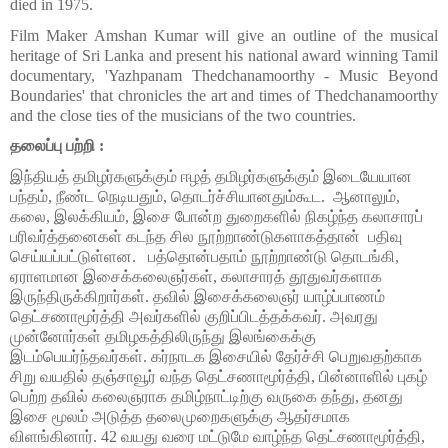
died in 1975. 
Film Maker Amshan Kumar will give an outline of the musical 
heritage of Sri Lanka and present his national award winning Tamil 
documentary, 'Yazhpanam Thedchanamoorthy - Music Beyond 
Boundaries' that chronicles the art and times of Thedchanamoorthy 
and the close ties of the musicians of the two countries.
தலைப்பு பற்றி :
இந்தியத் தமிழர்களுக்கும் ஈழத் தமிழர்களுக்கும் இடையேயான 
பந்தம், நீண்ட நெடியதும், தொடர்ச்சியானதும்கூட.  ஆனாலும், 
கலை, இலக்கியம், இசை போன்ற துறைகளில் நிகழ்ந்த கலாசாரப் 
பரிவர்த்தனைகள் கடந்த சில நூற்றாண்டுகளாகத்தான்  பதிவு 
செய்யப்பட்டுள்ளன.   பத்தொன்பதாம் நூற்றாண்டு தொடங்கி, 
ஏராளமான இசைக்கலைஞர்கள், கலாசாரத் தூதுவர்களாக 
இருந்திருக்கிறார்கள். தவில் இசைக்கலைஞர் யாழ்ப்பாணம் 
தெட்சணாமூர்த்தி அவர்களில் குறிப்பிடத்தக்கவர். அவரது 
முன்னோர்கள் தமிழகத்திலிருந்து இலங்கைக்கு 
இடம்பெயர்ந்தவர்கள். கர்நாடக இசையில் தேர்ச்சி பெறுவதற்காக 
சிறு வயதில் தஞ்சாவூர் வந்த தெட்சணாமூர்த்தி, பின்னாளில் புகழ் 
பெற்ற தவில் கலைஞராக தமிழ்நாட்டிற்கு வருகை தந்து, தனது 
இசை மூலம் அடுத்த தலைமுறைகளுக்கு ஆதர்சமாக 
விளங்கினார்.
 42 வயது வரை மட்டுமே வாழ்ந்த தெட்சணாமூர்த்தி, 