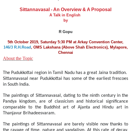
Sittannavasal - An Overview & A Proposal
A Talk in English
by
R Gopu
5th October 2019, Saturday 5:30 PM at Arkay Convention Center,
146/3 R.H.Road
, OMS Lakshana (Above Shah Electronics), Mylapore,
Chennai
About the Topic
The Pudukkottai region in Tamil Nadu has a great Jaina tradition.
Sittannavasal near Pudukkottai has some of the earliest frescoes
in South India.
The paintings of Sittannavasal, dating to the ninth century in the
Pandya kingdom, are of classicism and historical significance
comparable to the Buddhist art of Ajanta and Hindu art in
Thanjavur Brihadeesvaram.
The paintings of Sittannavasal are barely visible now thanks to
the ravage of time, nature and vandalism. At this rate of decay,