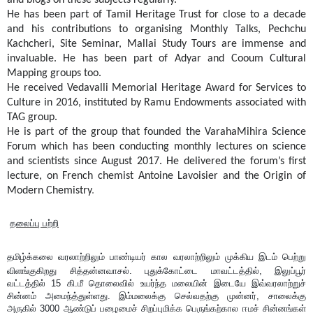
He has been part of Tamil Heritage Trust for close to a decade
and his contributions to organising Monthly Talks, Pechchu
Kachcheri, Site Seminar, Mallai Study Tours are immense and
invaluable. He has been part of Adyar and Cooum Cultural
Mapping groups too.
He received Vedavalli Memorial Heritage Award for Services to
Culture in 2016, instituted by Ramu Endowments associated with
TAG group.
He is part of the group that founded the VarahaMihira Science
Forum which has been conducting monthly lectures on science
and scientists since August 2017. He delivered the forum’s first
lecture, on French chemist Antoine Lavoisier and the Origin of
Modern Chemistry
.
தலைப்பு பற்றி
தமிழ்க்கலை வரலாற்றிலும் பாண்டியர் கால வரலாற்றிலும் முக்கிய இடம் பெற்று
விளங்குகிறது சித்தன்னவாசல்.
புதுக்கோட்டை மாவட்டத்தில்
,
இலுப்பூர்
வட்டத்தில்
15
கி.மீ தொலைவில் உயர்ந்த மலையின் இடையே இவ்வரலாற்றுச்
சின்னம் அமைந்த்துள்ளது. இம்மலைக்கு செல்வதற்கு முன்னர்
,
சாலைக்கு
அருகில்
3000
ஆண்டுப் பழைமைச் சிறப்புமிக்க பெருங்கற்கால ஈமச் சின்னங்கள்