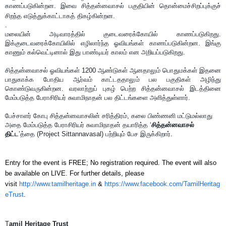
காணப்படுகின்றன. இவை சித்தன்னவாசல் பகுதியின் தொன்மைச்சிறப்புக்குச்
சிறந்த எடுத்துக்காட்டாகத் திகழ்கின்றன.
.
மலையின் அடிவாரத்தில் குடைவரைக்கோயில் காணப்படுகிறது.
இக்குடைவரைக்கோயிலில் எழிலார்ந்த ஓவியங்கள் காணப்படுகின்றன. இங்கு
காணும் கல்வெட்டினால் இது பாண்டியர் காலம் என அறியப்படுகிறது.
சித்தன்னவாசல் ஓவியங்கள்
1200
ஆண்டுகள் ஆனதாலும் பொதுமக்கள் இதனை
பாதுகாக்க போதிய ஆர்வம் காட்டததாலும் பல பகுதிகள் அழிந்து
கொண்டுவருகின்றன. வரலாற்றுப் புகழ் பெற்ற சித்தன்னவாசல் இடத்தினை
மேம்படுத்த பேராசிரியர் சுவாமிநாதன் பல திட்டங்களை அளித்துள்ளார்.
பேச்சாளர் கோபு சித்தன்னவாசலின் சரித்திரம்
,
கலை பிண்ணனி மட்டுமல்லாது
அதை மேம்படுத்த
பேராசிரியர் சுவாமிநாதன் தயாரித்த
‘
சித்தன்னவாசல்
திட்ட
’
த்தை (
Project Sittannavasal)
பற்றியும் பேச இருக்கிறார்.
Entry for the event is FREE; No registration required. The event will also
be available on LIVE. For further details, please
visit
http://www.tamilheritage.in
&
https://www.facebook.com/TamilHeritag
eTrust
.
T
amil Heritage Trust