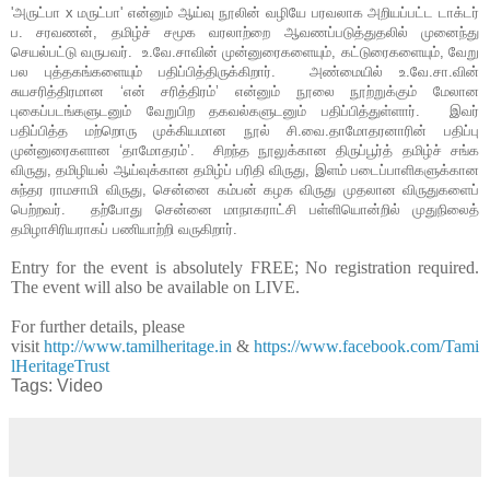
'
அருட்பா
x
மருட்பா
'
என்னும் ஆய்வு நூலின் வழியே பரவலாக அறியப்பட்ட டாக்டர்
ப. சரவணன், தமிழ்ச் சமூக வரலாற்றை ஆவணப்படுத்துதலில் முனைந்து
செயல்பட்டு வருபவர்.
உ.வே.சாவின் முன்னுரைகளையும், கட்டுரைகளையும்
,
வேறு
பல புத்தகங்களையும் பதிப்பித்திருக்கிறார். அண்மையில் உ.வே.சா.வின்
சுயசரித்திரமான ‘என் சரித்திரம்’ என்னும் நூலை நூற்றுக்கும் மேலான
புகைப்படங்களுடனும் வேறுபிற தகவல்களுடனும் பதிப்பித்துள்ளார். இவர்
பதிப்பித்த மற்றொரு முக்கியமான நூல் சி.வை.தாமோதரனாரின் பதிப்பு
முன்னுரைகளான ‘தாமோதரம்’. சிறந்த நூலுக்கான திருப்பூர்த் தமிழ்ச் சங்க
விருது, தமிழியல் ஆய்வுக்கான தமிழ்ப் பரிதி விருது, இளம் படைப்பாளிகளுக்கான
சுந்தர ராமசாமி விருது, சென்னை கம்பன் கழக விருது முதலான விருதுகளைப்
பெற்றவர். தற்போது சென்னை மாநாகராட்சி பள்ளியொன்றில் முதுநிலைத்
தமிழாசிரியராகப் பணியாற்றி வருகிறார்.
Entry for the event is absolutely FREE; No registration required.
The event will also be available on LIVE.
For further details, please
visit
http://www.tamilheritage.in
&
https://www.facebook.com/Tami
lHeritageTrust
Tags: Video