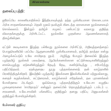
தலைப்பு
பற்றி
:
ஐரோப்பிய காலனியாதிக்கம் இந்தியாவுக்குத் தந்த முக்கியமான கொடையாக
அச்சு சாதனங்களையும் அதன் மூலம் நமக்குக் கிடைத்த ஏராளமான நூல்களையும்
சொல்லலாம். இன்றும் தமிழ்ச் சமூகப் பண்பாட்டு வரலாறு குறித்த
விவாதங்களுக்கு அச்சிடப்பட்ட நூல்களே முதன்மை ஆவணங்களாகத்
திகழ்கின்றன.
ஏட்டுச் சுவடிகளாக இருந்த பல்வேறு நூல்களை அச்சிட்டு, அறிவுத்தளத்தைப்
பொதுவெளியில் பரப்பிய ஆளுமைகளில் முக்கியமானவர், தமிழ்த் தாத்தா என்று
அழைக்கப்படும் உ.வே சாமிநாத ஐயர்.
அழிந்து போகும் நிலையில் இருந்த
பழந்தமிழ் நூல்கள் பலவற்றை, ஆயிரக்கணக்கான ஏட்டுச்சுவடிகளிலிருந்தும்
கையெழுத்து ஏடுகளிலிருந்தும் தேடித் தேடி,
கண்டுபிடித்து
,
சரிபார்த்து
பதிப்பித்தவர்.
ஏறக்குறைய நூறு புத்தகங்களைத் தன் வாழ்நாளில்
பிரசுரித்திருக்கிறார்
.
இவற்றில் பழந்தமிழ் இலக்கண இலக்கியங்கள் மற்றுமல்லாது
,
கதைச் சுருக்கங்கள்,
கட்டுரைகள்
,
வாழ்க்கைச் சரிதங்கள்
,
தல புராணங்கள்
போன்றவை அடங்கும்
.
ஒவ்வொரு புத்தகத்திற்கும் உ.வே.சா எழுதிய
முகவுரைகளை '
சாமிநாதம்'
என்னும் தலைப்பில் தொகுத்திருக்கும் டாக்டர் ப.
சரவணன், உ.வே.சாவின் பங்களிப்பு குறித்தும் தனது பதிப்பு அனுபவங்கள்
குறித்தும் பேசவிருக்கிறார்.
பேச்சாளர் குறிப்பு
: