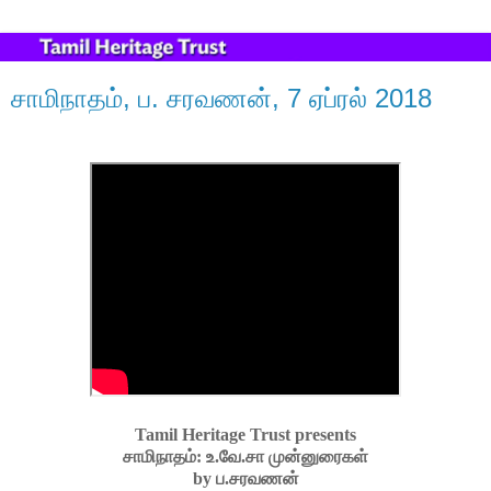
சாமிநாதம், ப. சரவணன், 7 ஏப்ரல் 2018
Tamil Heritage Trust
presents
சாமிநாதம்: உ.வே.சா முன்னுரைகள்
by
​ப.சரவணன்