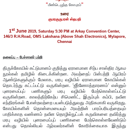
"
"
மீண்டெழுந்த கோபுரம்
உரை
குமரகுருபரன் ஸ்தபதி
st
1
June
2019, Saturday 5:30 PM at Arkay Convention Center,
146/3 R.H.Road, OMS Lakshana (Above Shah Electronics), Mylapore,
Chennai
தலைப்பு
– பேச்சாளர்
பற்றி
திருக்கோயில் கட்டுமானம் குறித்து ஏராளமான சிற்ப சாஸ்திர ஆகம
நூல்கள் தமிழில் கிடைக்கின்றன. அவற்றைப் பின்பற்றி ஆயிரம்
ஆண்டுகளுக்கும் மேலாக
,
மரபு வழியில் ஏராளமான கோயில்கள்
தொடர்ந்து கட்டப்பட்டு வருகின்றன.
’
ஜீர்ணோத்
தா
ரணம்
’
என்னும்
புனரமைப்புப் பணிகளும் மரபு வழியில்
மேற்கொள்ளப்பட்டு
வருகின்றன. காலத்திற்கேற்ப சிமெண்ட்
,
இரும்புக் கம்பி
,
நவீன
எந்திரங்கள் போன்றவற்றை பயன்படுத்துவது அதிகமாகி வருகிறது.
கோயில்களின் தொன்மையையும்
அவற்றின் பாரம்பரியத்தையும்
பாதிக்காத வண்ணம் நவீன தொழில்நுட்பக் கருவிகளை தவிர்த்து
மரபு வழியில் புனரமைப்புப் பணிகளை மேற்கொள்ளவேண்டும்
என்பது தொல்லியல் ஆர்வலர்களின் கோரிக்கையாக இருந்து