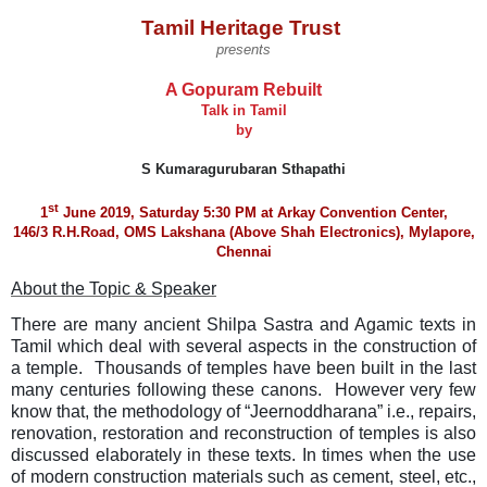
Tamil Heritage Trust
presents
A Gopuram Rebuilt
Talk in Tamil
by
S Kumaragurubaran Sthapathi
st
1
June 2019, Saturday 5:30 PM at Arkay Convention Center,
146/3 R.H.Road, OMS Lakshana (Above Shah Electronics), Mylapore,
Chennai
About the Topic & Speaker
There are many ancient Shilpa Sastra and Agamic texts in
Tamil which deal with several aspects in the construction of
a temple. Thousands of temples have been built in the last
many centuries following these canons. However very few
know that, the methodology of “Jeernoddharana” i.e., repairs,
renovation, restoration and reconstruction of temples is also
discussed elaborately in these texts. In times when the use
of modern construction materials such as cement, steel, etc.,