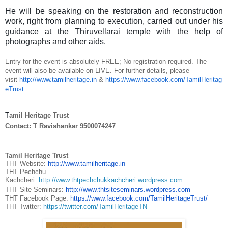
He will be speaking on the restoration and reconstruction
work, right from planning to execution, carried out under his
guidance at the Thiruvellarai temple with the help of
photographs and other aids.
Entry for the event is absolutely FREE; No registration required. The
event will also be available on LIVE. For further details, please
visit
http://www.tamilheritage.in
&
https://www.facebook.com/TamilHeritag
eTrust
.
T
amil Heritage Trust
Contact: T Ravishankar 9500074247
Tamil Heritage Trust
THT Website:
http://www.tamilheritage.in
THT Pechchu
Kachcheri:
http://www.thtpechchukkachcheri.wordpress.com
THT Site Seminars:
http://www.thtsiteseminars.wordpress.com
THT Facebook Page:
https://www.facebook.com/TamilHeritageTrust/
THT Twitter:
https://twitter.com/TamilHeritageTN