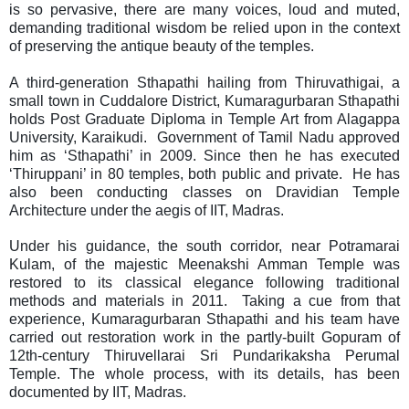
is so pervasive, there are many voices, loud and muted,
demanding traditional wisdom be relied upon in the context
of preserving the antique beauty of the temples.
A third-generation Sthapathi hailing from Thiruvathigai, a
small town in Cuddalore District, Kumaragurbaran Sthapathi
holds Post Graduate Diploma in Temple Art from Alagappa
University, Karaikudi. Government of Tamil Nadu approved
him as ‘Sthapathi’ in 2009. Since then he has executed
‘Thiruppani’ in 80 temples, both public and private. He has
also been conducting classes on Dravidian Temple
Architecture under the aegis of IIT, Madras.
Under his guidance, the south corridor, near Potramarai
Kulam, of the majestic Meenakshi Amman Temple was
restored to its classical elegance following traditional
methods and materials in 2011. Taking a cue from that
experience, Kumaragurbaran Sthapathi and his team have
carried out restoration work in the partly-built Gopuram of
12th-century Thiruvellarai Sri Pundarikaksha Perumal
Temple. The whole process, with its details, has been
documented by IIT, Madras.