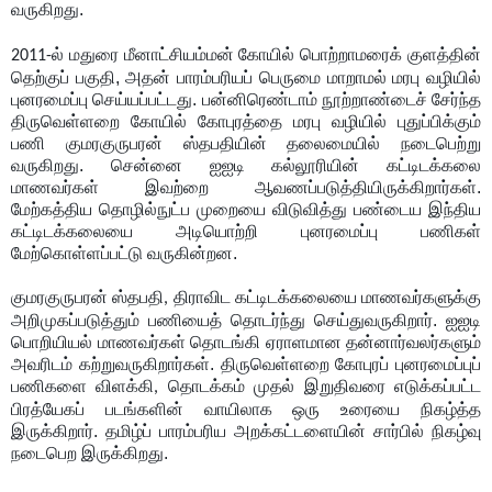
வருகிறது.
ல்
மதுரை மீனாட்சியம்மன் கோயில் பொற்றாமரைக் குளத்தின்
2011-
தெற்குப் பகுதி, அதன் பாரம்பரியப் பெருமை மாறாமல் மரபு வழியில்
புனரமைப்பு செய்யப்பட்டது. பன்னிரெண்டாம் நூற்றாண்டைச் சேர்ந்த
திருவெள்ளறை கோயில் கோபுரத்தை மரபு வழியில் புதுப்பிக்கும்
பணி குமரகுருபரன் ஸ்தபதியின் தலைமையில் நடைபெற்று
வருகிறது. சென்னை ஐஐடி கல்லூரியின் கட்டிடக்கலை
மாணவர்கள் இவற்றை ஆவணப்படுத்தியிருக்கிறார்கள்.
மேற்கத்திய தொழில்நுட்ப முறையை விடுவித்து பண்டைய இந்திய
கட்டிடக்கலையை அடியொற்றி புனரமைப்பு பணிகள்
மேற்கொள்ளப்பட்டு வருகின்றன.
குமரகுருபரன் ஸ்தபதி
திராவிட
கட்டி
ட
க்கலையை மாணவர்
க
ளுக்கு
,
அறிமுகப்படுத்தும் பணியைத் தொடர்ந்து செய்துவருகிறார். ஐஐடி
பொறியியல் மாணவர்கள் தொடங்கி ஏராளமான தன்னார்வலர்களும்
அவரிடம் கற்றுவருகிறார்கள்.
திருவெள்ளறை கோபுரப் புனரமைப்புப்
பணிகளை
விளக்கி
தொடக்கம் முதல் இறுதிவரை
எடுக்கப்பட்ட
,
பிரத்
யே
கப் படங்களி
ன்
வாயிலாக ஒரு உரையை நிகழ்த்த
இருக்கிறார். தமிழ்ப் பாரம்பரிய அறக்கட்டளையின் சார்பில் நிகழ்வு
நடைபெற இருக்கிறது.