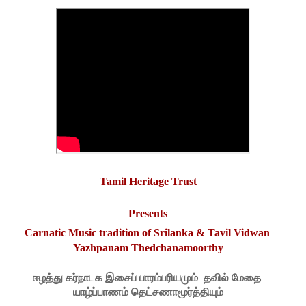
Tamil Heritage Trust
Presents
Carnatic Music tradition of Srilanka & Tavil Vidwan 
Yazhpanam Thedchanamoorthy
ஈழத்து கர்நாடக
இசைப் பாரம்பரியமும்  தவில் மேதை 
யாழ்ப்பாணம் தெட்சணாமூர்த்தியும்