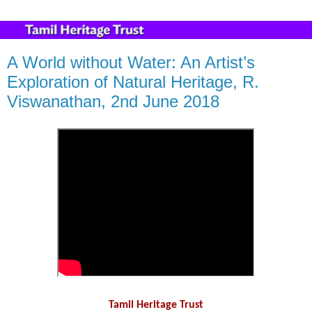
A World without Water: An Artist’s
Exploration of Natural Heritage, R.
Viswanathan, 2nd June 2018
Tamil Heritage Trust