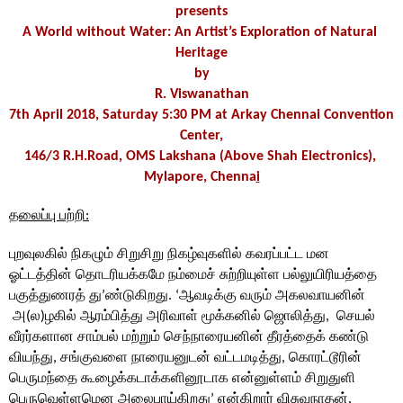
presents
A World without Water: An Artist’s Exploration of Natural 
Heritage
by
R. Viswanathan
7th April 2018, Saturday 5:30 PM at Arkay Chennai Convention 
Center,
146/3 R.H.Road, OMS Lakshana (Above Shah Electronics), 
Mylapore, Chenna
i
தலைப்பு பற்றி:
புறவுலகில் நிகழும் சிறுசிறு நிகழ்வுகளில் கவரப்பட்ட மன 
ஓட்டத்தின் தொடரியக்கமே நம்மைச் சுற்றியுள்ள பல்லுயிரியத்தை 
பகுத்துணரத் து’ண்டுகிறது. ‘ஆவடிக்கு வரும் அகலவாயனின் 
 அ(ல)ழகில் ஆரம்பித்து அரிவாள் மூக்கனில் ஜொலித்து,  செயல் 
வீரர்களான சாம்பல் மற்றும் செந்நாரையனின் தீரத்தைக் கண்டு 
வியந்து, சங்குவளை நாரையனுடன் வட்டமடித்து, கொரட்டூரின் 
பெருமந்தை கூழைக்கடாக்களினூடாக என்னுள்ளம் சிறுதுளி 
பெருவெள்ளமென அலைபாய்கிறது’ என்கிறார் விசுவநாதன்.