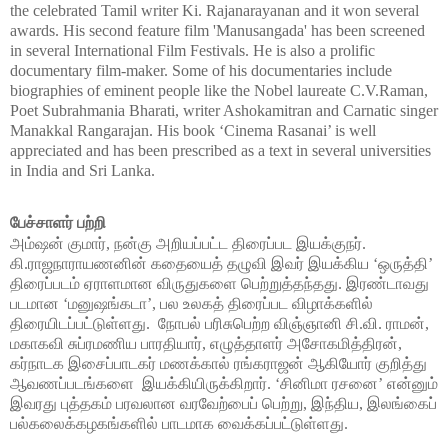
the celebrated Tamil writer Ki. Rajanarayanan and it won several 
awards. His second feature film 'Manusangada' has been screened 
in several International Film Festivals. He is also a prolific 
documentary film-maker. Some of his documentaries include 
biographies of eminent people like the Nobel laureate C.V.Raman, 
Poet Subrahmania Bharati, writer Ashokamitran and Carnatic singer 
Manakkal Rangarajan. His book ‘Cinema Rasanai’ is well 
appreciated and has been prescribed as a text in several universities 
in India and Sri Lanka. 
பேச்சாளர் பற்றி
அம்ஷன் குமார், நன்கு அறியப்பட்ட திரைப்பட இயக்குநர். 
கி.ராஜநாராயணனின் கதையைத் தழுவி இவர் இயக்கிய ‘ஒருத்தி’ 
திரைப்படம் ஏராளமான விருதுகளை பெற்றுத்தந்தது. இரண்டாவது 
படமான ‘மனுஷங்கடா’, பல உலகத் திரைப்பட விழாக்களில் 
திரையிடப்பட்டுள்ளது.  நோபல் பரிசுபெற்ற விஞ்ஞானி சி.வி. ராமன், 
மகாகவி சுப்ரமணிய பாரதியார், எழுத்தாளர் அசோகமித்திரன், 
கர்நாடக இசைப்பாடகர் மணக்கால் ரங்கராஜன் ஆகியோர் குறித்து 
ஆவணப்படங்களை  இயக்கியிருக்கிறார். ‘சினிமா ரசனை’ என்னும் 
இவரது புத்தகம் பரவலான வரவேற்பைப் பெற்று, இந்திய, இலங்கைப் 
பல்கலைக்கழகங்களில் பாடமாக வைக்கப்பட்டுள்ளது
. 