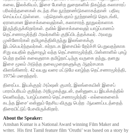
கலை, இலக்கியம், இசை போன்ற துறைகளில் நிகழ்ந்த கலாசாரப் 
பரிவர்த்தனைகள் கடந்த சில நூற்றாண்டுகளாகத்தான்  பதிவு 
செய்யப்பட்டுள்ளன.   பத்தொன்பதாம் நூற்றாண்டு தொடங்கி, 
ஏராளமான இசைக்கலைஞர்கள், கலாசாரத் தூதுவர்களாக 
இருந்திருக்கிறார்கள். தவில் இசைக்கலைஞர் யாழ்ப்பாணம் 
தெட்சணாமூர்த்தி அவர்களில் குறிப்பிடத்தக்கவர். அவரது 
முன்னோர்கள் தமிழகத்திலிருந்து இலங்கைக்கு 
இடம்பெயர்ந்தவர்கள். கர்நாடக இசையில் தேர்ச்சி பெறுவதற்காக 
சிறு வயதில் தஞ்சாவூர் வந்த தெட்சணாமூர்த்தி, பின்னாளில் புகழ் 
பெற்ற தவில் கலைஞராக தமிழ்நாட்டிற்கு வருகை தந்து, தனது 
இசை மூலம் அடுத்த தலைமுறைகளுக்கு ஆதர்சமாக 
விளங்கினார்.
 42 வயது வரை மட்டுமே வாழ்ந்த தெட்சணாமூர்த்தி, 
1975ல் மறைந்தார்.
திரைப்பட இயக்குநர் அம்ஷன் குமார், இலங்கையின் இசைப் 
பாராம்பரியம் குறித்த அறிமுகத்துடன், தன்னுடைய இயக்கத்தில் 
வெளிவந்த, 'யாழ்ப்பாணம் தெட்சணாமூர்த்தி - எல்லைகளைக் 
கடந்த இசை' என்னும் தேசிய விருது பெற்ற  ஆவணப்படத்தைத் 
திரையிட்டுப் பேசவிருக்கிறார். 
About the Speaker:
Amshan Kumar is a National Award winning Film Maker and 
writer.  His first Tamil feature film ‘Oruthi’ was based on a story by 