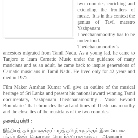
two countries, enriching and 
extending the frontiers of 
music.  It is in this context the 
genius of Tavil maestro 
Yazhpanam 
Thedchanamoorthy has to be 
understood. 
Thedchanamoorthy`s 
ancestors migrated from Tamil Nadu. As a young lad, he came to 
Tanjore to learn Carnatic Music under the guidance of many 
musicians and as an adult, he came back to inspire generations of 
Carnatic musicians in Tamil Nadu. He lived only for 42 years and 
died in 1975. 
Film Maker Amshan Kumar will give an outline of the musical 
heritage of Sri Lanka and present his national award winning Tamil 
documentary, 'Yazhpanam Thedchanamoorthy - Music Beyond 
Boundaries' that chronicles the art and times of Thedchanamoorthy 
and the close ties of the musicians of the two countries.
தலைப்பு பற்றி :
இந்தியத் தமிழர்களுக்கும் ஈழத் தமிழர்களுக்கும் இடையேயான 
பந்தம், நீண்ட நெடியதும், தொடர்ச்சியானதும்கூட.  ஆனாலும், 