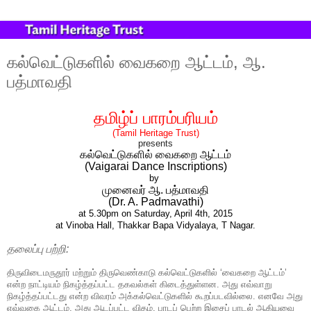
கல்வெட்டுகளில் வைகறை ஆட்டம், ஆ.
பத்மாவதி
தமிழ்ப்
பாரம்பரியம்
(Tamil Heritage Trust)
presents
கல்வெட்டுகளில் வைகறை ஆட்டம்
(Vaigarai Dance Inscriptions)
by
முனைவர் ஆ. பத்மாவதி
(Dr. A. Padmavathi)
at 5.30pm on Saturday, April 4th, 2015
at Vinoba Hall, Thakkar Bapa Vidyalaya, T Nagar.
தலைப்பு
பற்றி:
திருவிடைமருதூர் மற்றும் திருவெண்காடு கல்வெட்டுகளில் ‘வைகறை ஆட்டம்’
என்ற நாட்டியம் நிகழ்த்தப்பட்ட தகவல்கள் கிடைத்துள்ளன. அது எவ்வாறு
நிகழ்த்தப்பட்டது என்ற விவரம் அக்கல்வெட்டுகளில் கூறப்படவில்லை. எனவே அது
எவ்வகை ஆட்டம், அது ஆடப்பட்ட விதம், பாடப் பெற்ற இசைப் பாடல் ஆகியவை