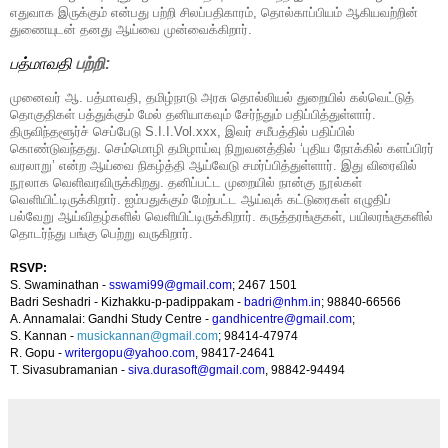
எதுவாக இருக்கும் என்பது பற்றி சிலப்பதிகாரம், தொல்காப்பியம் ஆகியவற்றின்
துணையுடன் தனது ஆய்வை முன்வைக்கிறார்.
பத்மாவதி
பற்றி
:
முனைவர் ஆ. பத்மாவதி, தமிழ்நாடு அரசு தொல்லியல் துறையில் கல்வெட்டுத்
தொகுதிகள் பத்துக்கும் மேல் தனியாகவும் சேர்ந்தும் பதிப்பித்துள்ளார்.
திருவிந்தளூர்ச் செப்பேடு S.I.I.Vol.xxx, இவர் சமீபத்தில் பதிப்பில்
கொண்டுவந்தது. செம்மொழி தமிழாய்வு நிறுவனத்தில் ‘புதிய நோக்கில் களப்பிரர்
வரலாறு’ என்ற ஆய்வை நிகழ்த்தி ஆய்வேடு சமர்ப்பித்துள்ளார். இது விரைவில்
நூலாக வெளிவரவிருக்கிறது. தனிப்பட்ட முறையில் நான்கு நூல்கள்
வெளியிட்டிருக்கிறார். ஐம்பதுக்கும் மேற்பட்ட ஆய்வுக் கட்டுரைகள் எழுதிப்
பல்வேறு ஆய்விதழ்களில் வெளியிட்டிருக்கிறார். கருத்தரங்குகள், பயிலரங்குகளில்
தொடர்ந்து பங்கு பெற்று வருகிறார்.
RSVP:
S. Swaminathan -
sswami99@gmail.com
; 2467 1501
Badri Seshadri - Kizhakku-p-padippakam -
badri@nhm.in
; 98840-66566
A. Annamalai: Gandhi Study Centre -
gandhicentre@gmail.com
;
S. Kannan -
musickannan@gmail.com
; 98414-47974
R. Gopu -
writergopu@yahoo.com
, 98417-24641
T. Sivasubramanian -
siva.durasoft@gmail.com
, 98842-94494