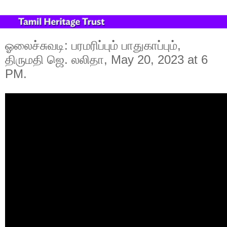
ஓலைச்சுவடி: பரமரிப்பும் பாதுகாப்பும்,
திருமதி ஜெ. லலிதா, May 20, 2023 at 6
PM.