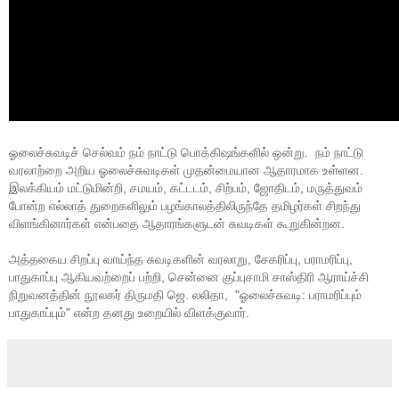
ஓலைச்சுவடிச் செல்வம் நம் நாட்டு பொக்கிஷங்களில் ஒன்று.  நம் நாட்டு 
வரலாற்றை அறிய ஓலைச்சுவடிகள் முதன்மையான ஆதாரமாக உள்ளன. 
இலக்கியம் மட்டுமின்றி, சமயம், கட்டடம், சிற்பம், ஜோதிடம், மருத்துவம் 
போன்ற எல்லாத் துறைகளிலும் பழங்காலத்திலிருந்தே தமிழர்கள் சிறந்து 
விளங்கினார்கள் என்பதை ஆதாரங்களுடன் சுவடிகள் கூறுகின்றன.

அத்தகைய சிறப்பு வாய்ந்த சுவடிகளின் வரலாறு, சேகரிப்பு, பராமரிப்பு, 
பாதுகாப்பு ஆகியவற்றைப் பற்றி, சென்னை குப்புசாமி சாஸ்திரி ஆராய்ச்சி 
நிறுவனத்தின் நூலகர் திருமதி ஜெ. லலிதா,  "ஓலைச்சுவடி: பராமரிப்பும் 
பாதுகாப்பும்" என்ற தனது உறையில் விளக்குவார்.