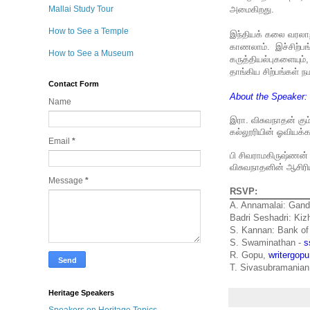
Mallai Study Tour
அமைகிறது.
How to See a Temple
இந்தியக் கலை
வரலாற
காணலாம். இச்சிற்பங
How to See a Museum
கருத்தியல்புகளையும்
தாங்கிய சிற்பங்கள் 
Contact Form
About the Speaker:
Name
இரா. விசுவநாதன் க
கல்லூரியின் ஓவியக்
Email
*
பி சிவராமகிருஷ்ணன்
விசுவநாதனின் ஆசிரிய
Message
*
RSVP:
A. Annamalai: Gand
Badri Seshadri: Ki
S. Kannan: Bank of
S. Swaminathan -
s
R. Gopu,
writergo
T. Sivasubramania
Heritage Speakers