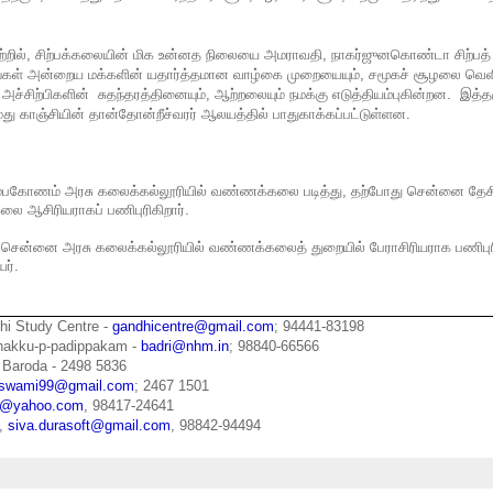
்றில், சிற்பக்கலையின் மிக உன்னத நிலையை அமராவதி, நாகர்ஜுனகொண்டா சிற்பத்
்கள் அன்றைய மக்களின் யதார்த்தமான வாழ்கை முறையையும், சமூகச் சூழலை வெளிப
, அச்சிற்பிகளின் சுதந்தரத்தினையும், ஆற்றலையும் நமக்கு எடுத்தியம்புகின்றன. இத்
நமது காஞ்சியின் தான்தோன்றீச்வரர் ஆலயத்தில் பாதுகாக்கப்பட்டுள்ளன.
ும்பகோணம் அரசு கலைக்கல்லூரியில் வண்ணக்கலை படித்து, தற்போது சென்னை தேசி
கலை ஆசிரியராகப் பணிபுரிகிறார்.
 சென்னை அரசு கலைக்கல்லூரியில் வண்ணக்கலைத் துறையில் பேராசிரியராக பணிபுரி
ர்.
hi Study Centre -
gandhicentre@gmail.com
; 94441-83198
zhakku-p-padippakam -
badri@nhm.in
; 98840-66566
 Baroda - 2498 5836
swami99@gmail.com
; 2467 1501
pu@yahoo.com
, 98417-24641
n,
siva.durasoft@gmail.com
, 98842-94494